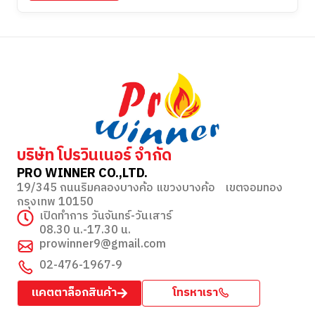
บริษัท โปรวินเนอร์ จำกัด
PRO WINNER CO.,LTD.
19/345 ถนนริมคลองบางค้อ แขวงบางค้อ เขตจอมทอง
กรุงเทพ 10150
เปิดทำการ วันจันทร์-วันเสาร์
08.30 น.-17.30 น.
prowinner9@gmail.com
02-476-1967-9
แคตตาล็อกสินค้า
โทรหาเรา