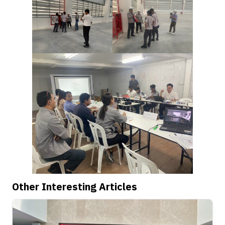
Other Interesting Articles