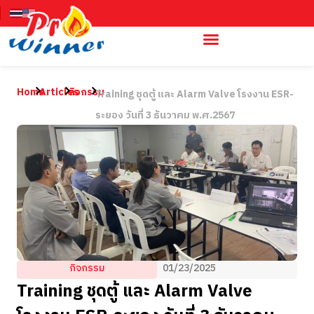
Home
Articles
กิจกรรม
Training ชุดตู้ และ Alarm Valve โรงงาน ESR-
ระยอง วันที่ 3 ธันวาคม พ.ศ.2567
กิจกรรม
01/23/2025
Training ชุดตู้ และ Alarm Valve