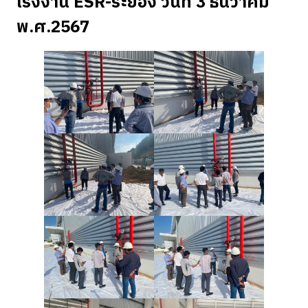
โรงงาน ESR-ระยอง วันที่ 3 ธันวาคม
พ.ศ.2567