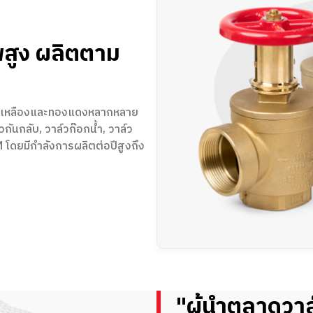
สูง ผลิตตาม
ทองเหลืองและทองแดงหลากหลาย
วกันกลับ, วาล์วก๊อกน้ำ, วาล์ว
โดยมีกำลังการผลิตต่อปีสูงถึง
"ผู้นำตลาดวา