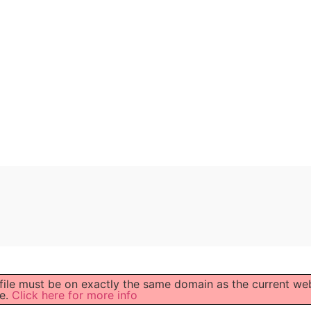
 file must be on exactly the same domain as the current we
e.
Click here for more info